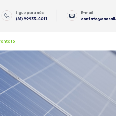
Ligue para nós
E-mail
(41) 99933-4011
contato@enerall
Contato