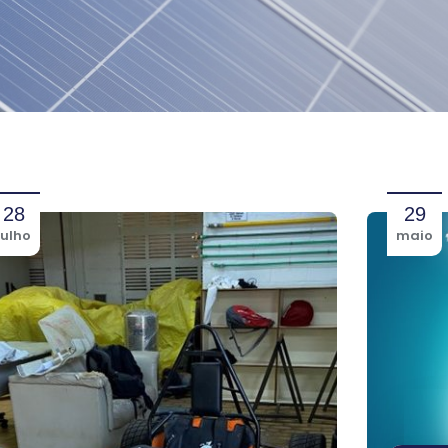
28
29
julho
maio