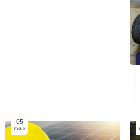
05
maio