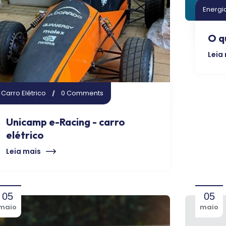
Energi
O q
Leia
Carro Elétrico
0 Comments
Unicamp e-Racing - carro
elétrico
Leia mais
05
05
maio
maio