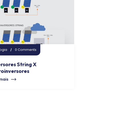
ogia
0 Comments
ersores String X
roinversores
 mais