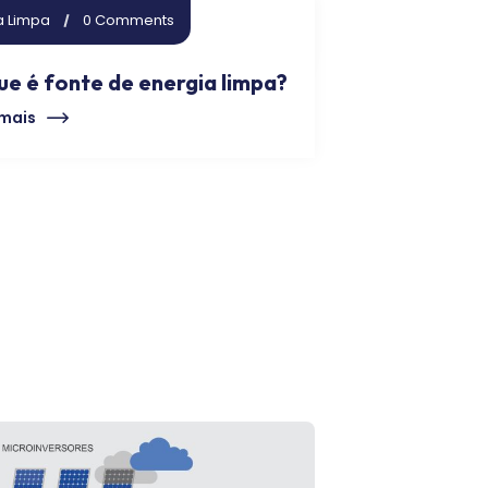
a Limpa
0 Comments
ue é fonte de energia limpa?
 mais