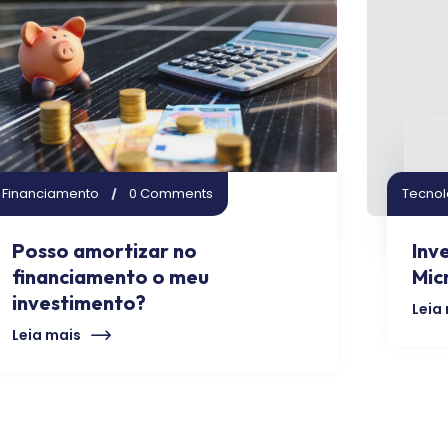
Financiamento
0 Comments
Tecnol
Posso amortizar no
Inv
financiamento o meu
Mic
investimento?
Leia
Leia mais